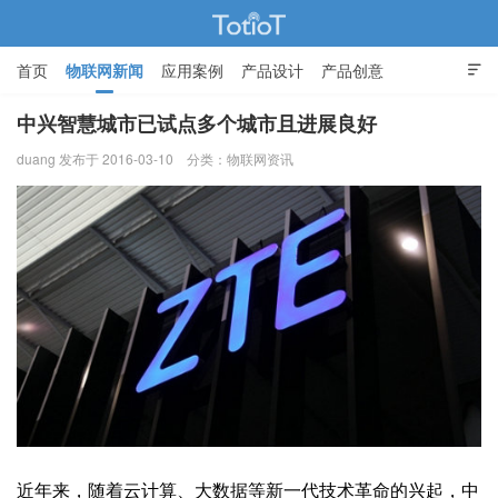
首页
物联网新闻
应用案例
产品设计
产品创意

智能家居
中兴智慧城市已试点多个城市且进展良好
duang 发布于 2016-03-10
分类：
物联网资讯
物联网的那些事 - Totiot
近年来，随着
云计算
、大数据等新一代技术革命的兴起，中