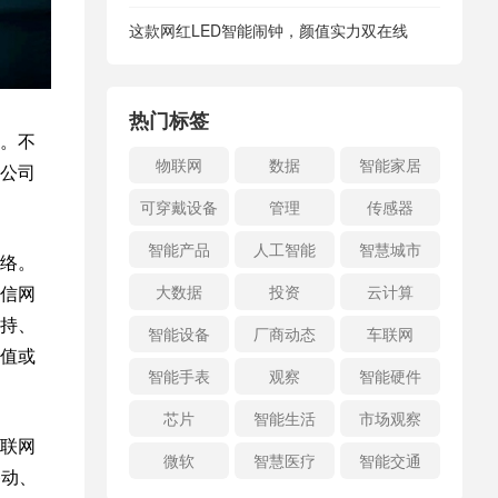
这款网红LED智能闹钟，颜值实力双在线
热门标签
。不
物联网
数据
智能家居
公司
可穿戴设备
管理
传感器
智能产品
人工智能
智慧城市
络。
信网
大数据
投资
云计算
持、
智能设备
厂商动态
车联网
值或
智能手表
观察
智能硬件
芯片
智能生活
市场观察
联网
微软
智慧医疗
智能交通
移动、