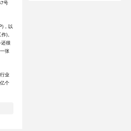
47号
P)，以
作)。
备还很
一张
行业
亿个