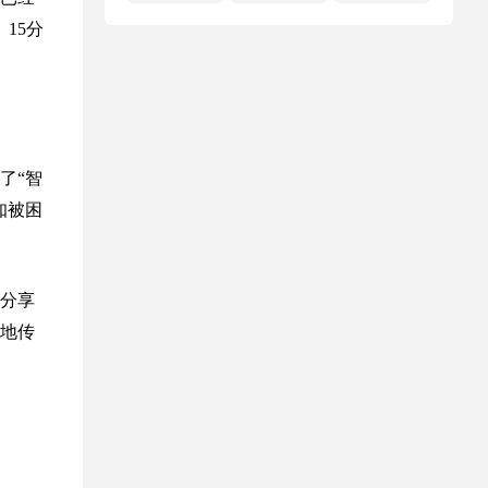
15分
了“智
知被困
分享
地传