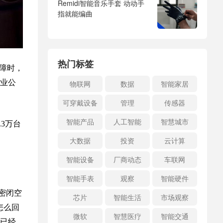
Remidi智能音乐手套 动动手
指就能编曲
热门标签
障时，
业公
物联网
数据
智能家居
可穿戴设备
管理
传感器
智能产品
人工智能
智慧城市
3万台
大数据
投资
云计算
智能设备
厂商动态
车联网
智能手表
观察
智能硬件
密闭空
芯片
智能生活
市场观察
怎么回
微软
智慧医疗
智能交通
已经