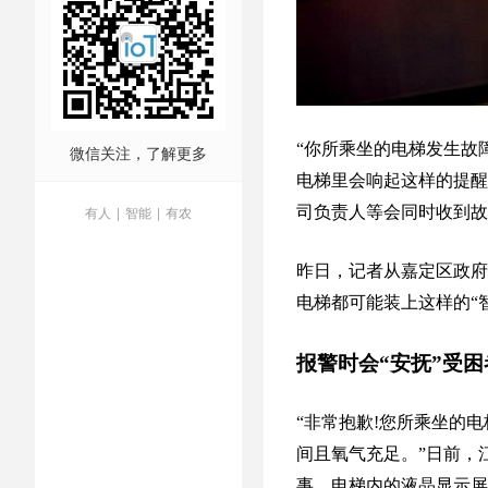
“你所乘坐的电梯发生故
微信关注，了解更多
电梯里会响起这样的提醒
有人
|
智能
|
有农
司负责人等会同时收到故
昨日，记者从嘉定区政府获
电梯都可能装上这样的“
报警时会“安抚”受困
“非常抱歉!您所乘坐的
间且氧气充足。”日前，
事，电梯内的液晶显示屏