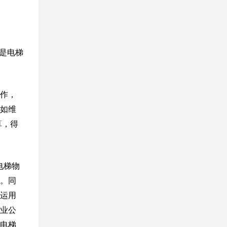
是电梯
作，
如维
算，得
电梯物
。同
运用
业公
电梯