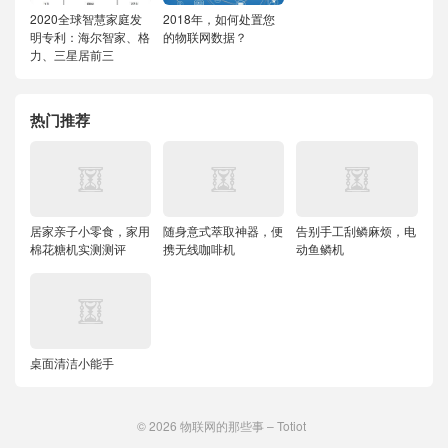
2020全球智慧家庭发
2018年，如何处置您
明专利：海尔智家、格
的物联网数据？
力、三星居前三
热门推荐
居家亲子小零食，家用
随身意式萃取神器，便
告别手工刮鳞麻烦，电
棉花糖机实测测评
携无线咖啡机
动鱼鳞机
桌面清洁小能手
© 2026
物联网的那些事 – Totiot