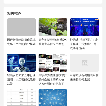
相关推荐
国产智能终端操作系统
康宁®大猩猩®玻璃DX
让沟通“抬腕可达”！ 北
之殇：空白的商业模式
系列宣布新应用类别
京移动正式推出“一号
双终端”业务
智能安防未来五年行业
柔宇弹力柔性屏技术打
可穿戴设备与物联网在
预测：人工智能成绝密
破外企技术垄断地位
未来将如何发展
武器
这次轮到外企担心了