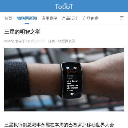
首页
物联网新闻
应用案例
产品设计
产品创意

智能家居
三星的明智之举
duang 发布于 2015-03-06
分类：
物联网资讯
物联网的那些事 - Totiot
三星执行副总裁李永熙在本周的巴塞罗那移动世界大会